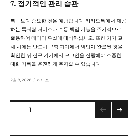
7. 정기적인 관리 습관
복구보다 중요한 것은 예방입니다. 카카오톡에서 제공
하는 톡서랍 서비스나 수동 백업 기능을 주기적으로
활용하여 데이터 유실에 대비하십시오. 또한 기기 교
체 시에는 반드시 구형 기기에서 백업이 완료된 것을
확인한 뒤 신규 기기에서 로그인을 진행해야 소중한
대화 기록을 온전하게 유지할 수 있습니다.
작
카
2월 8, 2026
라이프
성
테
일
고
자
리
글
페이지
1
다음
페
쪽