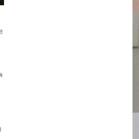
전
짜
이