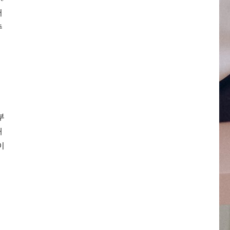
어
추
부
해
이