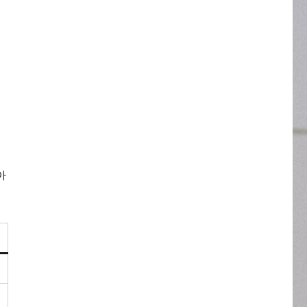
게
니
아