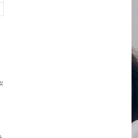
으
연
있
%