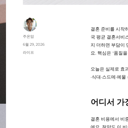
결혼 준비를 시작하
글
국 평균 결혼서비스
주온맘
쓴
작
지 더하면 부담이 
6월 29, 2026
이
성
카
요. 핵심은 ‘품질
라이프
일
테
자
고
오늘은 실제로 효과
리
·식대·스드메·예물
어디서 가
결혼 비용에서 비중
에요. 절약도 이 